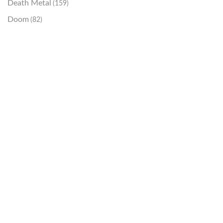
Death Metal
(159)
Doom
(82)
Emo / Post-HC
(21)
Grindcore
(85)
Hard Rock
(48)
Hardcore
(153)
Heavy Metal
(91)
Otros
(38)
Prog
(25)
Punk
(146)
Sludge
(35)
Stoner
(22)
Thrash Metal
(108)