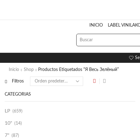
INICIO
LABEL VINILAK
Se
Inicio
Shop
Productos Etiquetados “Я Весь Зелёный”
Filtros
CATEGORÍAS
LP
(659)
10"
(14)
7"
(87)