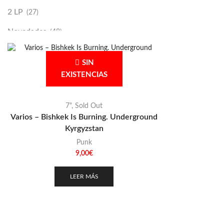
2 LP
(27)
Novedades
(48)
Vinilako
(34)
SIN
Sold Out
(256)
EXISTENCIAS
7"
,
Sold Out
Varios – Bishkek Is Burning. Underground
Kyrgyzstan
Punk
9,00
€
LEER MÁS