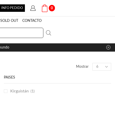
INFO PEDIDO
0
SOLD OUT
CONTACTO
 mundo
Products
Mostrar
per
page
PAÍSES
Kirguistán
(1)