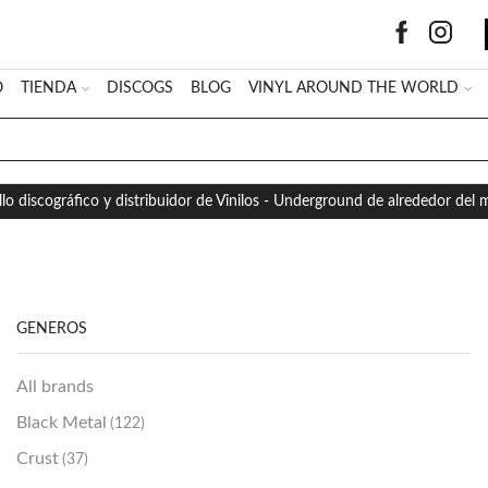
O
TIENDA
DISCOGS
BLOG
VINYL AROUND THE WORLD
SEARCH
INPUT
llo discográfico y distribuidor de Vinilos - Underground de alrededor del
GÉNEROS
All brands
Black Metal
(122)
Crust
(37)