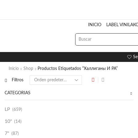
INICIO
LABEL VINILAK
Se
Inicio
Shop
Productos Etiquetados “Халлиганы И РА”
Filtros
CATEGORÍAS
LP
(659)
10"
(14)
7"
(87)