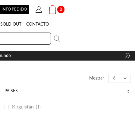
INFO PEDIDO
0
SOLD OUT
CONTACTO
 mundo
Products
Mostrar
per
page
PAÍSES
Kirguistán
(1)