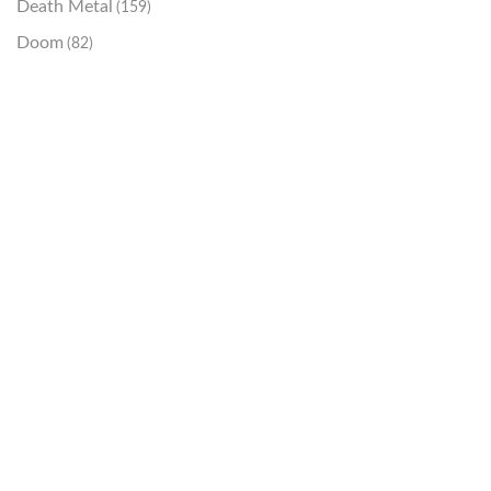
Death Metal
(159)
Doom
(82)
Emo / Post-HC
(21)
Grindcore
(85)
Hard Rock
(48)
Hardcore
(153)
Heavy Metal
(91)
Otros
(38)
Prog
(25)
Punk
(146)
Sludge
(35)
Stoner
(22)
Thrash Metal
(108)