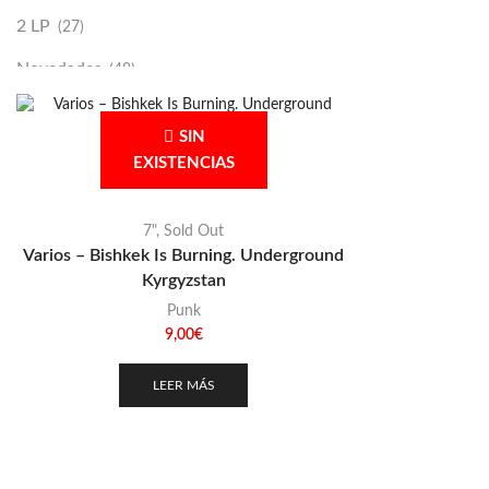
2 LP
(27)
Novedades
(48)
Vinilako
(34)
SIN
Sold Out
(256)
EXISTENCIAS
7"
,
Sold Out
Varios – Bishkek Is Burning. Underground
Kyrgyzstan
Punk
9,00
€
LEER MÁS