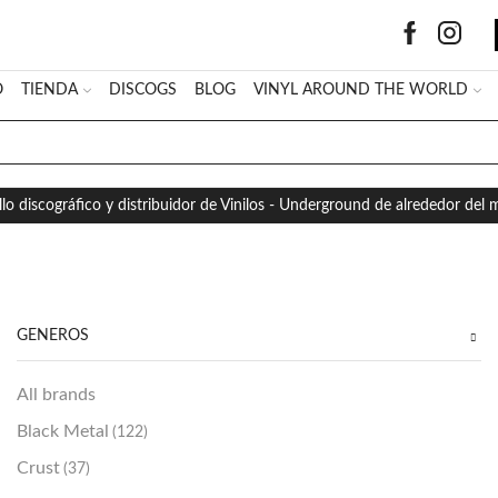
O
TIENDA
DISCOGS
BLOG
VINYL AROUND THE WORLD
SEARCH
INPUT
llo discográfico y distribuidor de Vinilos - Underground de alrededor del
GÉNEROS
All brands
Black Metal
(122)
Crust
(37)