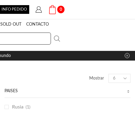
INFO PEDIDO
0
SOLD OUT
CONTACTO
 mundo
Products
Mostrar
per
page
PAÍSES
Rusia
(1)