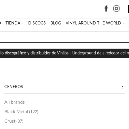
O
TIENDA
DISCOGS
BLOG
VINYL AROUND THE WORLD
SEARCH
INPUT
llo discográfico y distribuidor de Vinilos - Underground de alrededor del
GÉNEROS
All brands
Black Metal
(122)
Crust
(37)