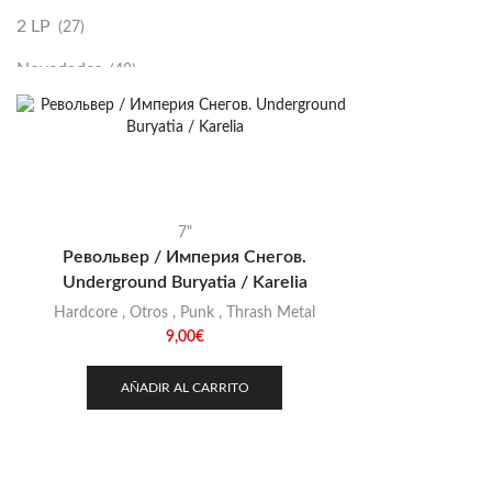
2 LP
(27)
Novedades
(48)
Vinilako
(34)
Sold Out
(256)
7"
Револьвер / Империя Снегов.
Underground Buryatia / Karelia
Hardcore
,
Otros
,
Punk
,
Thrash Metal
9,00
€
AÑADIR AL CARRITO