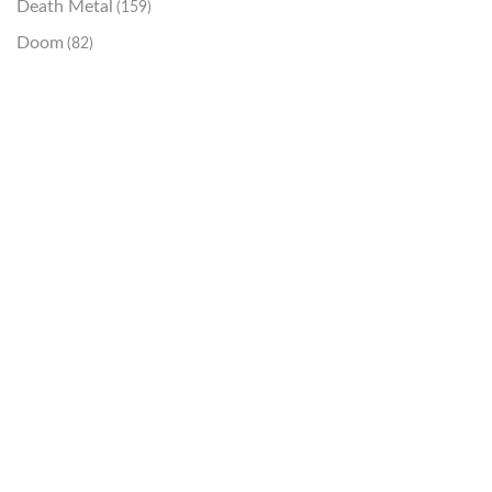
Death Metal
(159)
Doom
(82)
Emo / Post-HC
(21)
Grindcore
(85)
Hard Rock
(48)
Hardcore
(153)
Heavy Metal
(91)
Otros
(38)
Prog
(25)
Punk
(146)
Sludge
(35)
Stoner
(22)
Thrash Metal
(108)