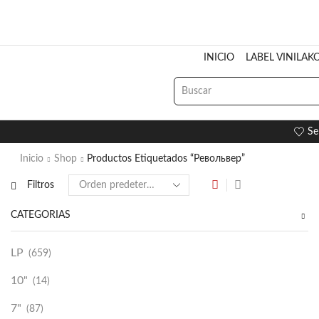
INICIO
LABEL VINILAK
Se
Inicio
Shop
Productos Etiquetados “Револьвер”
Filtros
CATEGORÍAS
LP
(659)
10"
(14)
7"
(87)