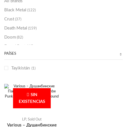
All brands
Black Metal
(122)
Crust
(37)
Death Metal
(159)
Doom
(82)
Emo / Post-HC
(21)
PAÍSES
Grindcore
(85)
Hard Rock
(48)
Tayikistán
(1)
Hardcore
(153)
Heavy Metal
(91)
Otros
(38)
SIN
Prog
(25)
EXISTENCIAS
Punk
(146)
Sludge
(35)
LP
,
Sold Out
Various – Душанбинские