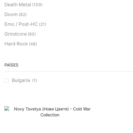
Death Metal
(159)
Doom
(82)
Emo / Post-HC
(21)
Grindcore
(85)
Hard Rock
(48)
Hardcore
(153)
Heavy Metal
(91)
PAÍSES
Otros
(38)
Bulgaria
(1)
Prog
(25)
Punk
(146)
Sludge
(35)
Stoner
(22)
Thrash Metal
(108)