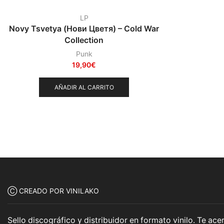
LP
Novy Tsvetya (Нови Цветя) – Cold War
Collection
Punk
19,90
€
AÑADIR AL CARRITO
Ⓒ CREADO POR VINILAKO
Sello discográfico y distribuidor en formato vinilo. Te a