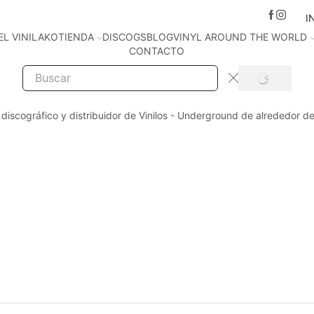
I
EL VINILAKO
TIENDA
DISCOGS
BLOG
VINYL AROUND THE WORLD
CONTACTO
SEARCH
Search
input
 discográfico y distribuidor de Vinilos - Underground de alrededor d