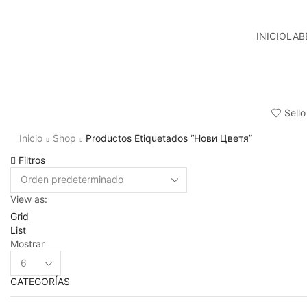
INICIO
LAB
Sello
Inicio
Shop
Productos Etiquetados “Нови Цветя”
Filtros
View as:
Grid
List
Mostrar
Products
per
CATEGORÍAS
page