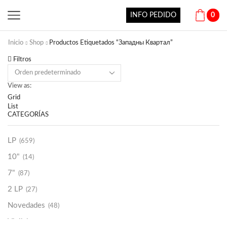
INFO PEDIDO
0
Inicio
Shop
Productos Etiquetados “Западны Квартал”
Filtros
View as:
Grid
List
CATEGORÍAS
LP
(659)
10"
(14)
7"
(87)
2 LP
(27)
Novedades
(48)
Vinilako
(34)