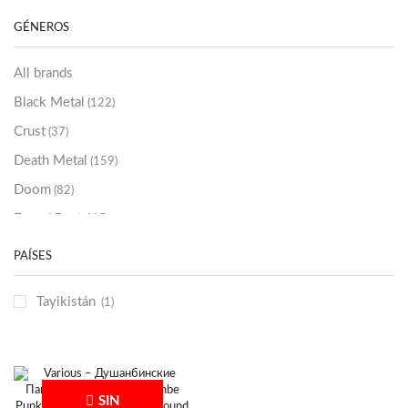
Sold Out
(256)
GÉNEROS
All brands
Black Metal
(122)
Crust
(37)
Death Metal
(159)
Doom
(82)
Emo / Post-HC
(21)
Grindcore
(85)
PAÍSES
Hard Rock
(48)
Tayikistán
(1)
Hardcore
(153)
Heavy Metal
(91)
Otros
(38)
Prog
(25)
SIN