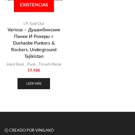
Punk
EXISTENCIAS
(146)
Sludge
(35)
Stoner
LP
,
Sold Out
(22)
Various – Душанбинские
Thrash Metal
(108)
Панки И Рокеры =
Dushanbe Punkers &
Rockers, Underground
Tajikistan
Hard Rock
,
Punk
,
Thrash Metal
19,98
€
LEER MÁS
Ⓒ CREADO POR VINILAKO