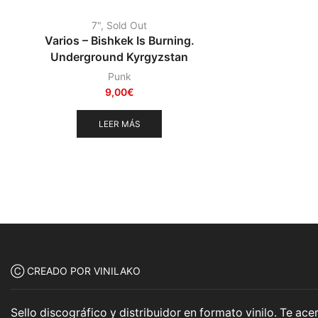
7"
,
Sold Out
Varios – Bishkek Is Burning.
Underground Kyrgyzstan
Punk
9,00
€
LEER MÁS
Ⓒ CREADO POR VINILAKO
Sello discográfico y distribuidor en formato vinilo. Te a