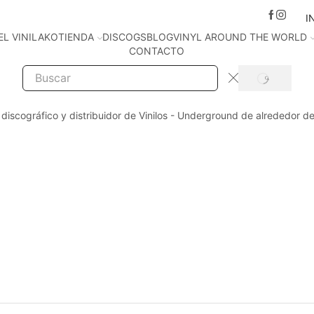
I
EL VINILAKO
TIENDA
DISCOGS
BLOG
VINYL AROUND THE WORLD
CONTACTO
SEARCH
Search
input
 discográfico y distribuidor de Vinilos - Underground de alrededor d