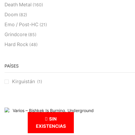
Death Metal
(160)
Doom
(82)
Emo / Post-HC
(21)
Grindcore
(85)
Hard Rock
(48)
Hardcore
(153)
Heavy Metal
(91)
PAÍSES
Otros
(38)
Kirguistán
(1)
Prog
(25)
Punk
(146)
Sludge
(35)
Stoner
(22)
SIN
Thrash Metal
(108)
EXISTENCIAS