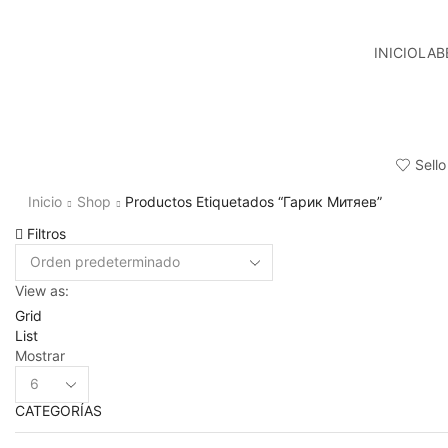
INICIO
LAB
Sello
Inicio
Shop
Productos Etiquetados “Гарик Митяев”
Filtros
View as:
Grid
List
Mostrar
Products
per
CATEGORÍAS
page