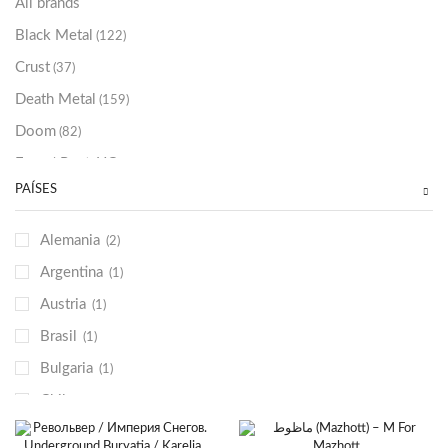
All brands
Black Metal
(122)
Crust
(37)
Death Metal
(159)
Doom
(82)
Emo / Post-HC
(21)
PAÍSES
Grindcore
(85)
Hard Rock
(48)
Alemania
(2)
Hardcore
(153)
Argentina
(1)
Heavy Metal
(91)
Austria
(1)
Otros
(38)
Brasil
(1)
Prog
(25)
Bulgaria
(1)
Punk
(146)
Chile
(1)
Sludge
(35)
Colombia
(3)